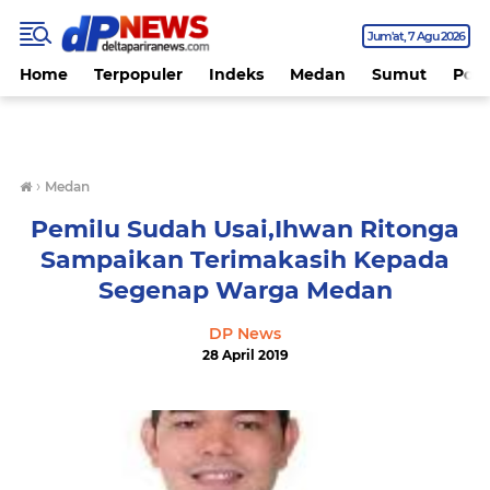
Jum'at
7 Agu 2026
Home
Terpopuler
Indeks
Medan
Sumut
Polit
›
Medan
Pemilu Sudah Usai,Ihwan Ritonga
Sampaikan Terimakasih Kepada
Segenap Warga Medan
DP News
28 April 2019