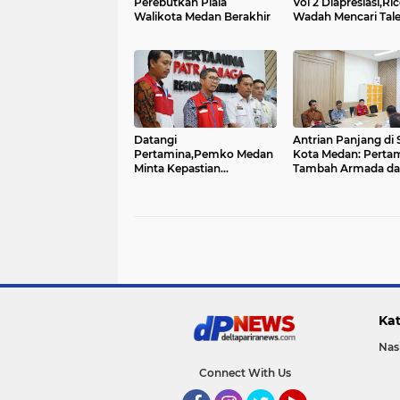
Perebutkan Piala
Vol 2 Diapresiasi,Ric
Walikota Medan Berakhir
Wadah Mencari Tal
Lokal...
Datangi
Antrian Panjang di
Pertamina,Pemko Medan
Kota Medan: Perta
Minta Kepastian
Tambah Armada da
Penanganan Antrian
SPBU 24 Jam
Panjang di SPBU.......
Kat
Nas
Connect With Us