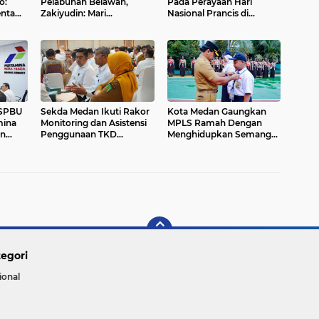
o:
Pelabuhan Belawan,
Pada Perayaan Hari
enta
Zakiyudin: Mari
Nasional Prancis di
Bergandengan Tangan
Medan...
Bebahi Kota Belawan....
 SPBU
Sekda Medan Ikuti Rakor
Kota Medan Gaungkan
mina
Monitoring dan Asistensi
MPLS Ramah Dengan
n
Penggunaan TKD
Menghidupkan Semangat
Tambahan
Rukun Sama Teman...
egori
ional