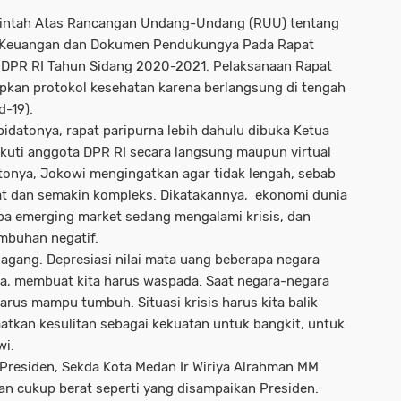
intah Atas Rancangan Undang-Undang (RUU) tentang
 Keuangan dan Dokumen Pendukungya Pada Rapat
 DPR RI Tahun Sidang 2020-2021. Pelaksanaan Rapat
pkan protokol kesehatan karena berlangsung di tengah
-19).
datonya, rapat paripurna lebih dahulu dibuka Ketua
ikuti anggota DPR RI secara langsung maupun virtual
tonya, Jokowi mengingatkan agar tidak lengah, sebab
t dan semakin kompleks. Dikatakannya, ekonomi dunia
pa emerging market sedang mengalami krisis, dan
mbuhan negatif.
agang. Depresiasi nilai mata uang beberapa negara
na, membuat kita harus waspada. Saat negara-negara
rus mampu tumbuh. Situasi krisis harus kita balik
faatkan kesulitan sebagai kekuatan untuk bangkit, untuk
wi.
Presiden, Sekda Kota Medan Ir Wiriya Alrahman MM
n cukup berat seperti yang disampaikan Presiden.