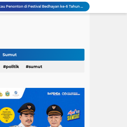
“Dayang Nan Tujuh" Pukau Penonton di Festival Bedhayan ke-6 Tahun 2026: Rico, Tokoh Peduli Budaya....
am Penghargaan Peringkat II Dari BKN
Festival Tao Toba Joujou 2026 di Pangururan,Dimeriahkan Festival Ulos Boruni Raja dan Kopi Para Raja...
Hari Pertama,128.331 Orang Pendaftar Upacara Peringatan HUT ke-81 Kemerdekaan RI
Berkat Program RTLH,Rùmah Jaipah Tidak Bocor Lagi,Rico: 213 Rumah Direnovasi....
an,Lurah AUR Dinonaktifkan...
Rico Jadi Duta Penggerak Ayah Teladan Kota Medan,Plh Sekda Medan Pun Hadir...
Jalan Flamboyan: 36 Kelas,270 Siswa
Sumut
800 Karateka Forki Bakal Tarung di Open Turnamen Karate Piala Walikota Medan
politik
sumut
Band Cokelat Meriahkan Penutupan Festival Tao Toba Joujou 2026 di Pangururan: Capaian Transaksi Rp 6 M...