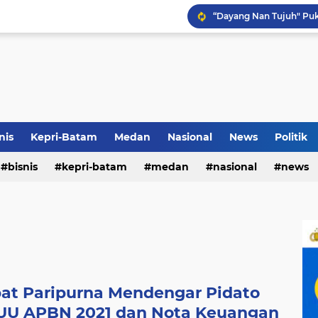
Pemko Medan Raih Piag
Terkait Dugaan Pengutip
Rico di Sekolah Rakyat 
nis
Kepri-Batam
Medan
Nasional
News
Politik
bisnis
kepri-batam
medan
nasional
news
at Paripurna Mendengar Pidato
UU APBN 2021 dan Nota Keuangan