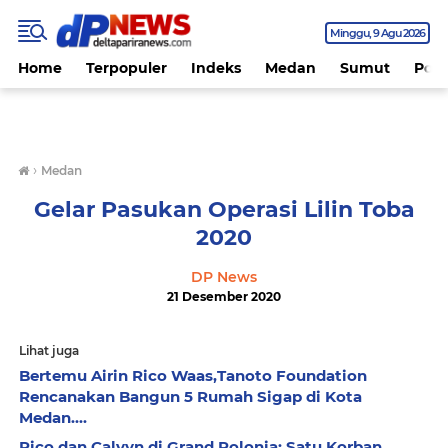
Minggu
9 Agu 2026
Home
Terpopuler
Indeks
Medan
Sumut
Polit
›
Medan
Gelar Pasukan Operasi Lilin Toba
2020
DP News
21 Desember 2020
Lihat juga
Bertemu Airin Rico Waas,Tanoto Foundation
Rencanakan Bangun 5 Rumah Sigap di Kota
Medan....
Rico dan Calvyn di Grand Polonia: Satu Korban