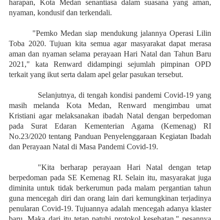
harapan, Kota Medan senantiasa dalam suasana yang aman,
nyaman, kondusif dan terkendali.
"Pemko Medan siap mendukung jalannya Operasi Lilin
Toba 2020. Tujuan kita semua agar masyarakat dapat merasa
aman dan nyaman selama perayaan Hari Natal dan Tahun Baru
2021," kata Renward didampingi sejumlah pimpinan OPD
terkait yang ikut serta dalam apel gelar pasukan tersebut.
Selanjutnya, di tengah kondisi pandemi Covid-19 yang
masih melanda Kota Medan, Renward mengimbau umat
Kristiani agar melaksanakan ibadah Natal dengan berpedoman
pada Surat Edaran Kementerian Agama (Kemenag) RI
No.23/2020 tentang Panduan Penyelenggaraan Kegiatan Ibadah
dan Perayaan Natal di Masa Pandemi Covid-19.
"Kita berharap perayaan Hari Natal dengan tetap
berpedoman pada SE Kemenag RI. Selain itu, masyarakat juga
diminita untuk tidak berkerumun pada malam pergantian tahun
guna mencegah diri dan orang lain dari kemungkinan terjadinya
penularan Covid-19. Tujuannya adalah mencegah adanya klaster
baru. Maka dari itu tetap patuhi protokol kesehatan," pesannya