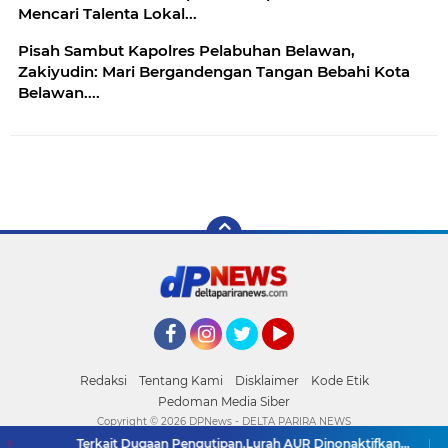
Mencari Talenta Lokal...
Pisah Sambut Kapolres Pelabuhan Belawan,
Zakiyudin: Mari Bergandengan Tangan Bebahi Kota
Belawan....
Facebook
Instagram
Twitter
YouTube
Redaksi
Tentang Kami
Disklaimer
Kode Etik
Pedoman Media Siber
Copyright ©
2026 DPNews - DELTA PARIRA NEWS
Terkait Dugaan Pengutipan,Lurah AUR Dinonaktifkan...
Rico