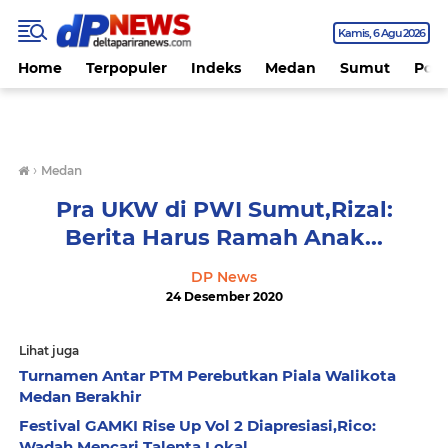
Kamis
6 Agu 2026
Home
Terpopuler
Indeks
Medan
Sumut
Polit
›
Medan
Pra UKW di PWI Sumut,Rizal:
Berita Harus Ramah Anak...
DP News
24 Desember 2020
Lihat juga
Turnamen Antar PTM Perebutkan Piala Walikota
Medan Berakhir
Festival GAMKI Rise Up Vol 2 Diapresiasi,Rico:
Wadah Mencari Talenta Lokal...