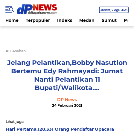
Jum'at
7 Agu 2026
Home
Terpopuler
Indeks
Medan
Sumut
Polit
›
Asahan
Jelang Pelantikan,Bobby Nasution
Bertemu Edy Rahmayadi: Jumat
Nanti Pelantikan 11
Bupati/Walikota....
DP News
24 Februari 2021
Lihat juga
Hari Pertama,128.331 Orang Pendaftar Upacara