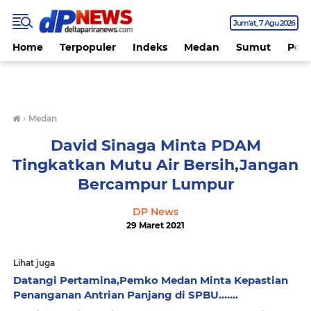
Jum'at
7 Agu 2026
Home
Terpopuler
Indeks
Medan
Sumut
Polit
›
Medan
David Sinaga Minta PDAM
Tingkatkan Mutu Air Bersih,Jangan
Bercampur Lumpur
DP News
29 Maret 2021
Lihat juga
Datangi Pertamina,Pemko Medan Minta Kepastian
Penanganan Antrian Panjang di SPBU.......