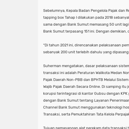
Sebelumnya, Kepala Badan Pengelola Pajak dan 
tapping box Tahap I dilakukan pada 2018 sebanya
sama dengan Bank Sumut memasang 50 unit lagi. 
Bank Sumut terpasang 151 ini. Dengan demikian, d
“Di tahun 2021 ini, direncanakan pelaksanaan pe
sebanyak 200 unit terlebih dahulu yang dipasang
Suherman mengatakan, dasar pelaksanaan sistem m
transaksi ini adalah Peraturan Walikota Medan N
Pajak Daerah Non-PBB dan BPHTB Melalui Sistem 
Wajib Pajak Daerah Secara Online. Di samping 
korupsi terintegrasi di kantor Gubsu dengan KPK
dengan Bank Sumut tentang Layanan Penerimaan P
Channel Bank Sumut menggunakan teknologi host
Transaksi, serta Pemuktahiran Tata Kelola Perpaj
Tujuan pemasangan alat perekam data transaksi t