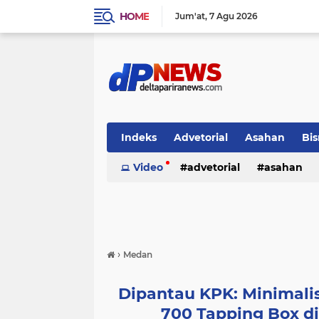
HOME
Jum'at
7 Agu 2026
Indeks
Advetorial
Asahan
Bis
Video
advetorial
asahan
›
Medan
Dipantau KPK: Minimali
700 Tapping Box d