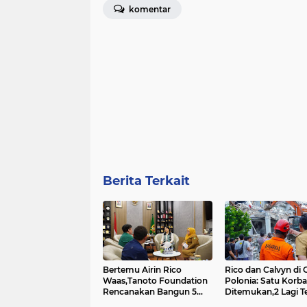
komentar
Berita Terkait
Bertemu Airin Rico
Rico dan Calvyn di Grand
Waas,Tanoto Foundation
Polonia: Satu Korb
Rencanakan Bangun 5
Ditemukan,2 Lagi Terus
Rumah Sigap di Kota
Dicari....