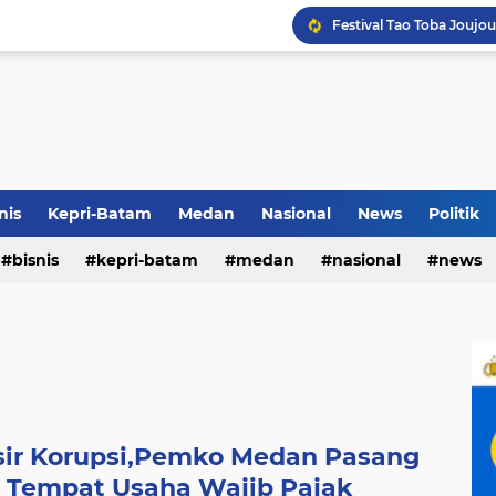
Terkait Dugaan Pengutip
Rico di Sekolah Rakyat 
nis
Kepri-Batam
Medan
Nasional
News
Politik
bisnis
kepri-batam
medan
nasional
news
Pemko Medan Raih Piag
sir Korupsi,Pemko Medan Pasang
i Tempat Usaha Wajib Pajak