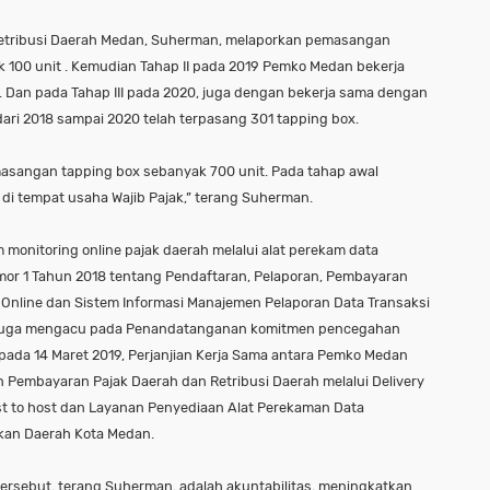
Retribusi Daerah Medan, Suherman, melaporkan pemasangan
k 100 unit . Kemudian Tahap II pada 2019 Pemko Medan bekerja
Dan pada Tahap III pada 2020, juga dengan bekerja sama dengan
ari 2018 sampai 2020 telah terpasang 301 tapping box.
masangan tapping box sebanyak 700 unit. Pada tahap awal
 di tempat usaha Wajib Pajak,” terang Suherman.
onitoring online pajak daerah melalui alat perekam data
omor 1 Tahun 2018 tentang Pendaftaran, Pelaporan, Pembayaran
Online dan Sistem Informasi Manajemen Pelaporan Data Transaksi
itu juga mengacu pada Penandatanganan komitmen pencegahan
 pada 14 Maret 2019, Perjanjian Kerja Sama antara Pemko Medan
embayaran Pajak Daerah dan Retribusi Daerah melalui Delivery
 to host dan Layanan Penyediaan Alat Perekaman Data
akan Daerah Kota Medan.
ersebut, terang Suherman, adalah akuntabilitas, meningkatkan