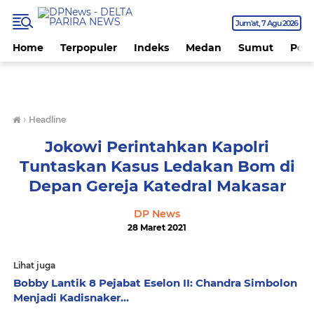
Jum'at
7 Agu 2026
Home
Terpopuler
Indeks
Medan
Sumut
Polit
›
Headline
Jokowi Perintahkan Kapolri
Tuntaskan Kasus Ledakan Bom di
Depan Gereja Katedral Makasar
DP News
28 Maret 2021
Lihat juga
Bobby Lantik 8 Pejabat Eselon II: Chandra Simbolon
Menjadi Kadisnaker...