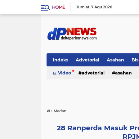
HOME
Jum'at
7 Agu 2026
Indeks
Advetorial
Asahan
Bis
Video
advetorial
asahan
›
Medan
28 Ranperda Masuk P
RPJM