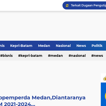
Rico di Sekolah Rakyat 
Airin Gandeng 4 Desaine
nis
Kepri-Batam
Medan
Nasional
News
Politik
bisnis
kepri-batam
medan
nasional
news
Terkait Dugaan Pengutip
ropemperda Medan,Diantaranya
 2021-2024...