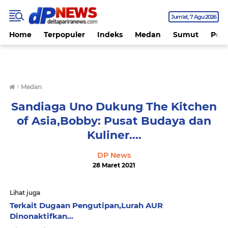
Jum'at
7 Agu 2026
Home
Terpopuler
Indeks
Medan
Sumut
Polit
›
Medan
Sandiaga Uno Dukung The Kitchen
of Asia,Bobby: Pusat Budaya dan
Kuliner....
DP News
28 Maret 2021
Lihat juga
Terkait Dugaan Pengutipan,Lurah AUR
Dinonaktifkan...