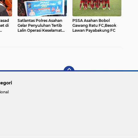
Jasad
Satlantas Polres Asahan
PSSA Asahan Bobol
et di
Gelar Penyuluhan Tertib
Gawang Ratu FC,Besok
Lalin Operasi Keselamatan
Lawan Payabakung FC
Toba 2025
egori
ional