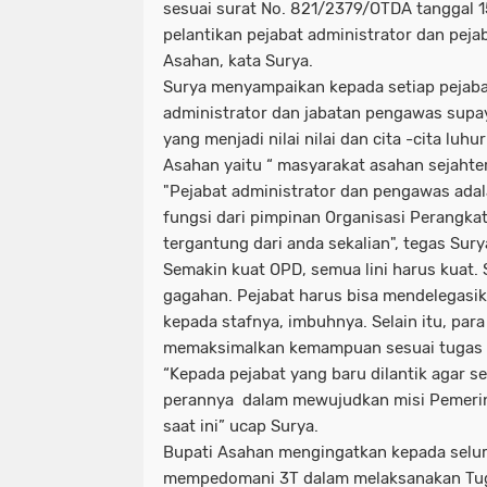
sesuai surat No. 821/2379/OTDA tanggal 1
pelantikan pejabat administrator dan pe
Asahan, kata Surya.
Surya menyampaikan kepada setiap pejabat
administrator dan jabatan pengawas sup
yang menjadi nilai nilai dan cita -cita lu
Asahan yaitu “ masyarakat asahan sejahtera
"Pejabat administrator dan pengawas adal
fungsi dari pimpinan Organisasi Perangkat
tergantung dari anda sekalian", tegas Sury
Semakin kuat OPD, semua lini harus kuat.
gagahan. Pejabat harus bisa mendelegasik
kepada stafnya, imbuhnya. Selain itu, para
memaksimalkan kemampuan sesuai tugas 
“Kepada pejabat yang baru dilantik agar 
perannya dalam mewujudkan misi Pemerin
saat ini” ucap Surya.
Bupati Asahan mengingatkan kepada seluru
mempedomani 3T dalam melaksanakan Tugas