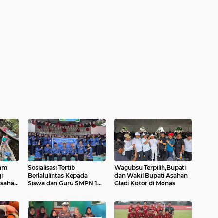
ham
Sosialisasi Tertib
Wagubsu Terpilih,Bupati
i
Berlalulintas Kepada
dan Wakil Bupati Asahan
Asahan
Siswa dan Guru SMPN 1
Gladi Kotor di Monas
Pulo Rakyat