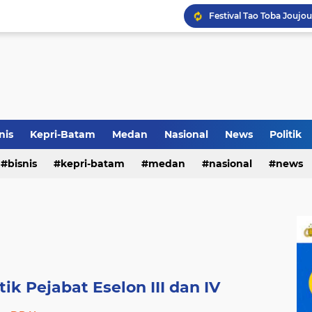
Terkait Dugaan Pengutip
Rico di Sekolah Rakyat 
nis
Kepri-Batam
Medan
Nasional
News
Politik
bisnis
kepri-batam
medan
nasional
news
Pemko Medan Raih Piag
ik Pejabat Eselon III dan IV