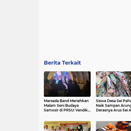
Berita Terkait
Marsada Band Meriahkan
Siswa Desa Sei Pa
Malam Seni Budaya
Naik Sampan Arung
Samosir di PRSU: Vandiko
Derasnya Arus Sei 
Pun Ikut 'Goyang'
ke Sekolah
Bersama Penonton...