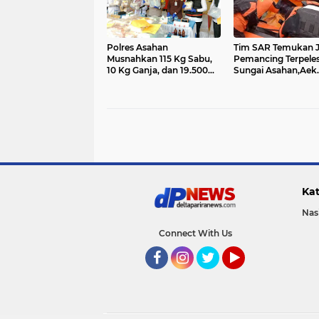
Polres Asahan
Tim SAR Temukan 
Musnahkan 115 Kg Sabu,
Pemancing Terpeles
10 Kg Ganja, dan 19.500
Sungai Asahan,Aek
Butir Pil Ekstasi
Songsongan
Kat
Nas
Connect With Us
Facebook
Instagram
Twitter
YouTube