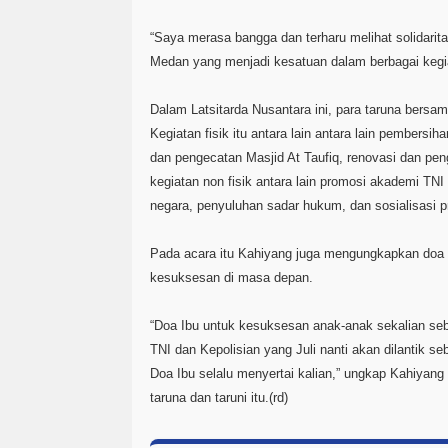
“Saya merasa bangga dan terharu melihat solidari
Medan yang menjadi kesatuan dalam berbagai kegi
Dalam Latsitarda Nusantara ini, para taruna bersa
Kegiatan fisik itu antara lain antara lain pember
dan pengecatan Masjid At Taufiq, renovasi dan pen
kegiatan non fisik antara lain promosi akademi TNI 
negara, penyuluhan sadar hukum, dan sosialisasi p
Pada acara itu Kahiyang juga mengungkapkan doa d
kesuksesan di masa depan.
“Doa Ibu untuk kesuksesan anak-anak sekalian se
TNI dan Kepolisian yang Juli nanti akan dilantik s
Doa Ibu selalu menyertai kalian,” ungkap Kahiyan
taruna dan taruni itu.(rd)