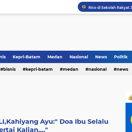
Rico di Sekolah Rakyat 
Pemko Medan Raih Piag
nis
Kepri-Batam
Medan
Nasional
News
Politik
Terkait Dugaan Pengutip
bisnis
kepri-batam
medan
nasional
news
LI,Kahiyang Ayu:" Doa Ibu Selalu
tai Kalian...."