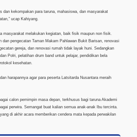
tas dan kekompakan para taruna, mahasiswa, dan masyarakat
atan,” ucap Kahiyang.
ma masyarakat melakukan kegiatan, baik fisik maupun non fisik.
sihan dan pengecatan Taman Makam Pahlawan Bukit Barisan, renovasi
gecatan gereja, dan renovasi rumah tidak layak huni. Sedangkan
dan Polri, pelatihan drum band untuk pelajar, pendidikan bela
rotokol kesehatan.
an harapannya agar para peserta Latsitarda Nusantara meraih
bagai calon pemimpin masa depan, terkhusus bagi taruna Akademi
ebagai perwira. Semangat buat kalian semua anak-anak Ibu tercinta.
g yang di akhir acara memberikan cendera mata kepada perwakilan