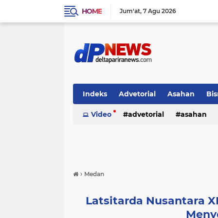
HOME
Jum'at
7 Agu 2026
Indeks
Advetorial
Asahan
Bis
Video
advetorial
asahan
›
Medan
Latsitarda Nusantara X
Menyer