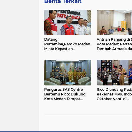
Berita Terkait
Datangi
Antrian Panjang di
Pertamina,Pemko Medan
Kota Medan: Perta
Minta Kepastian
Tambah Armada da
Penanganan Antrian
SPBU 24 Jam
Panjang di SPBU.......
Pengurus SAS Centre
Rico Diundang Pad
Bertemu Rico: Dukung
Rakernas MPK Indo
Kota Medan Tempat
Oktober Nanti di
Silaturahmi Anak Bangsa
Tarutung
Oktober Nanti....