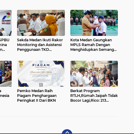
 SPBU
Sekda Medan Ikuti Rakor
Kota Medan Gaungkan
mina
Monitoring dan Asistensi
MPLS Ramah Dengan
n
Penggunaan TKD
Menghidupkan Semangat
Tambahan
Rukun Sama Teman...
a
Pemko Medan Raih
Berkat Program
nesia
Piagam Penghargaan
RTLH,Rùmah Jaipah Tidak
Peringkat II Dari BKN
Bocor Lagi,Rico: 213
Rumah Direnovasi....