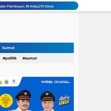
Jalan Flamboyan: 36 Kelas,270 Siswa
800 Karateka Forki Bakal Tarung di Open Turnamen Karate Piala Walikota Medan
Pelantikan DHD 45 Sumut,Bobby Ajak Generasi Muda Gelorakan Semangat Juang '45
PD AIJ Intensifkan Pengelolaan 16 Aset,Percetakan dan Videotron Untuk Target PAD Rp500 Juta
am Penghargaan Peringkat II Dari BKN
Festival Tao Toba Joujou 2026 di Pangururan,Dimeriahkan Festival Ulos Boruni Raja dan Kopi Para Raja...
Hari Pertama,128.331 Orang Pendaftar Upacara Peringatan HUT ke-81 Kemerdekaan RI
Berkat Program RTLH,Rùmah Jaipah Tidak Bocor Lagi,Rico: 213 Rumah Direnovasi....
Sumut
an,Lurah AUR Dinonaktifkan...
politik
sumut
Rico Jadi Duta Penggerak Ayah Teladan Kota Medan,Plh Sekda Medan Pun Hadir...