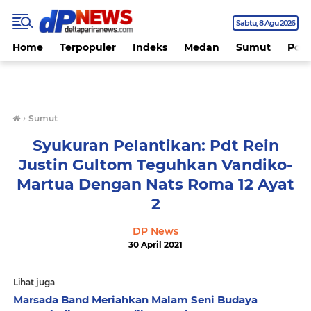
Sabtu
8 Agu 2026
Home
Terpopuler
Indeks
Medan
Sumut
Polit
›
Sumut
Syukuran Pelantikan: Pdt Rein
Justin Gultom Teguhkan Vandiko-
Martua Dengan Nats Roma 12 Ayat
2
DP News
30 April 2021
Lihat juga
Marsada Band Meriahkan Malam Seni Budaya