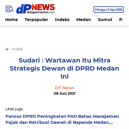
Minggu
9 Agu 2026
Home
Terpopuler
Indeks
Medan
Sumut
Polit
›
Politik
Sudari : Wartawan Itu Mitra
Strategis Dewan di DPRD Medan
Ini
DP News
08 Juni 2021
Lihat juga
Pansus DPRD Peningkatan PAD Bahas Manajemen
Pajak dan Retribusi Daerah di Bapenda Medan....