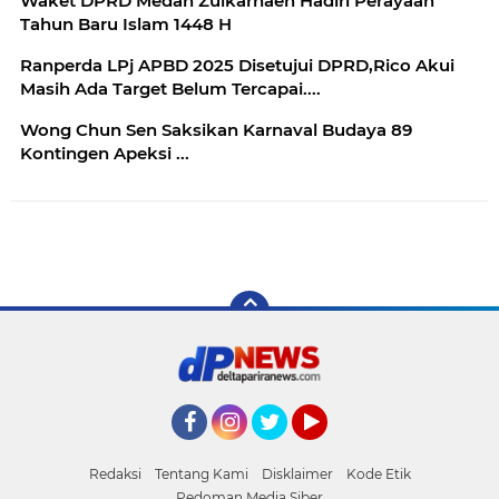
Waket DPRD Medan Zulkarnaen Hadiri Perayaan
Tahun Baru Islam 1448 H
Ranperda LPj APBD 2025 Disetujui DPRD,Rico Akui
Masih Ada Target Belum Tercapai....
Wong Chun Sen Saksikan Karnaval Budaya 89
Kontingen Apeksi ...
Facebook
Instagram
Twitter
YouTube
Redaksi
Tentang Kami
Disklaimer
Kode Etik
Pedoman Media Siber