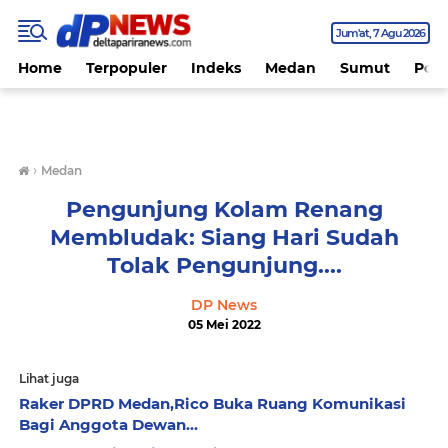
Jum'at
7 Agu 2026
Home
Terpopuler
Indeks
Medan
Sumut
Polit
›
Medan
Pengunjung Kolam Renang
Membludak: Siang Hari Sudah
Tolak Pengunjung....
DP News
05 Mei 2022
Lihat juga
Raker DPRD Medan,Rico Buka Ruang Komunikasi
Bagi Anggota Dewan...