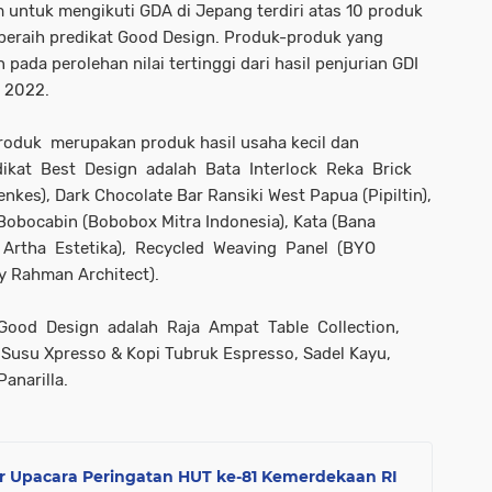
 untuk mengikuti GDA di Jepang terdiri atas 10 produk
 peraih predikat Good Design. Produk-produk yang
n pada perolehan nilai tertinggi dari hasil penjurian GDI
i 2022.
oduk merupakan produk hasil usaha kecil dan
ikat Best Design adalah Bata Interlock Reka Brick
kes), Dark Chocolate Bar Ransiki West Papua (Pipiltin),
Bobocabin (Bobobox Mitra Indonesia), Kata (Bana
 Artha Estetika), Recycled Weaving Panel (BYO
y Rahman Architect).
Good Design adalah Raja Ampat Table Collection,
i Susu Xpresso & Kopi Tubruk Espresso, Sadel Kayu,
Panarilla.
ar Upacara Peringatan HUT ke-81 Kemerdekaan RI