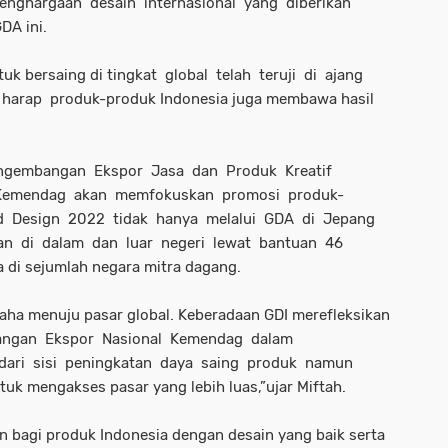
enghargaan desain internasional yang diberikan
GDA ini.
k bersaing di tingkat global telah teruji di ajang
 harap produk-produk Indonesia juga membawa hasil
engembangan Ekspor Jasa dan Produk Kreatif
 Kemendag akan memfokuskan promosi produk-
 Design 2022 tidak hanya melalui GDA di Jepang
eran di dalam dan luar negeri lewat bantuan 46
 di sejumlah negara mitra dagang.
saha menuju pasar global. Keberadaan GDI merefleksikan
angan Ekspor Nasional Kemendag dalam
dari sisi peningkatan daya saing produk namun
uk mengakses pasar yang lebih luas,”ujar Miftah.
 bagi produk Indonesia dengan desain yang baik serta