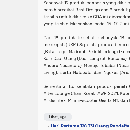
Sebanyak 19 produk Indonesia yang dikirim
peraih predikat Best Design dan 9 produk
terpilih untuk dikirim ke GDA ini didasarka
yang telah dilaksanakan pada 15–17 Jun
Dari 19 produk tersebut, sebanyak 13 pr
menengah (UKM).Sepuluh produk berpred
(Bata Lego Madura), PeduliLindungi (Kemen
Kain Daur Ulang (Daur Langkah Bersama), 
Andaru Nusantara), Menuju Tubaba (Nusa
Living), serta Natabata dan Ngekos (And
Sementara itu, sembilan produk peraih 
Alter Lounge Chair, Koral, IAWR 2021, Kop
Airdisinfex, Mini E-scooter Gesits M1, dan 
Lihat juga
Hari Pertama,128.331 Orang Pendaft