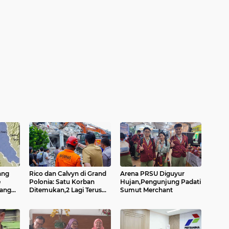
ang
Rico dan Calvyn di Grand
Arena PRSU Diguyur
e
Polonia: Satu Korban
Hujan,Pengunjung Padati
ng...
Ditemukan,2 Lagi Terus
Sumut Merchant
Dicari....