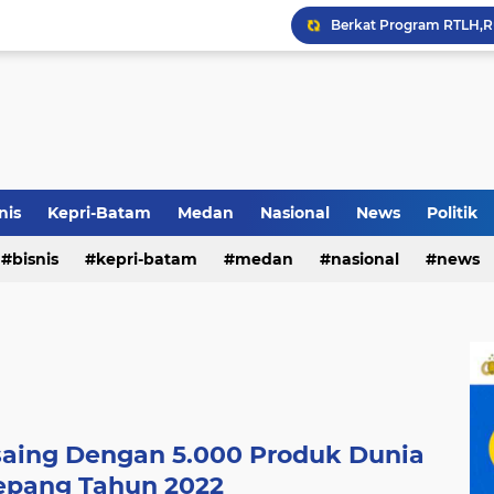
Terkait Dugaan Pengutip
Rico di Sekolah Rakyat 
Pemko Medan Raih Piag
nis
Kepri-Batam
Medan
Nasional
News
Politik
bisnis
kepri-batam
medan
nasional
news
saing Dengan 5.000 Produk Dunia
epang Tahun 2022