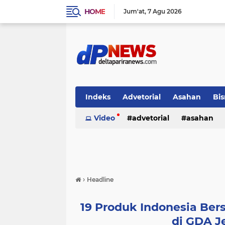
HOME
Jum'at
7 Agu 2026
Indeks
Advetorial
Asahan
Bis
Video
advetorial
asahan
›
Headline
19 Produk Indonesia Ber
di GDA J