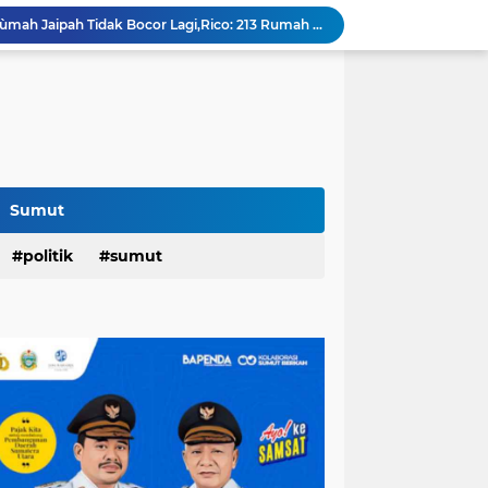
an,Lurah AUR Dinonaktifkan...
Rico Jadi Duta Penggerak Ayah Teladan Kota Medan,Plh Sekda Medan Pun Hadir...
Jalan Flamboyan: 36 Kelas,270 Siswa
800 Karateka Forki Bakal Tarung di Open Turnamen Karate Piala Walikota Medan
Pelantikan DHD 45 Sumut,Bobby Ajak Generasi Muda Gelorakan Semangat Juang '45
PD AIJ Intensifkan Pengelolaan 16 Aset,Percetakan dan Videotron Untuk Target PAD Rp500 Juta
am Penghargaan Peringkat II Dari BKN
Festival Tao Toba Joujou 2026 di Pangururan,Dimeriahkan Festival Ulos Boruni Raja dan Kopi Para Raja...
Sumut
Hari Pertama,128.331 Orang Pendaftar Upacara Peringatan HUT ke-81 Kemerdekaan RI
politik
sumut
Berkat Program RTLH,Rùmah Jaipah Tidak Bocor Lagi,Rico: 213 Rumah Direnovasi....