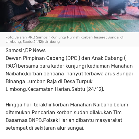
Foto: Jajaran PKB Samosir Kunjungi Rumah Korban Terseret Sungai di
Limbong, Sabtu(24/12)/Limbong
Samosir,DP News
Dewan Pimpinan Cabang (DPC ) dan Anak Cabang (
PAC) bersama para kader kunjungi kediaman Manahan
Naibaho,korban bencana hanyut terbawa arus Sungai
Binanga Lumban Raja di Desa Turpuk
Limbong,Kecamatan Harian,Sabtu (24/12).
Hingga hari terakhir,korban Manahan Naibaho belum
ditemukan.Pencarian korban sudah dilakukan Tim
Basarnas,BNPB,Polsek Harian dibantu masyarakat
setempat di sekitaran alur sungai.