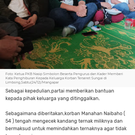
Foto: Ketua PKB Nasip Simbolon Beserta Pengurus dan Kader Memberi
Kata Penghiburan Kepada Keluarga Korban Terseret Sungai di
Limbong,Sabtu(24/12)/Mangapar
Sebagai kepedulian,partai memberikan bantuan
kepada pihak keluarga yang ditinggalkan.
Sebagaimana diberitakan,korban Manahan Naibaho (
54 ) tengah mengecek kandang ternak miliknya dan
bermaksud untuk memindahkan ternaknya agar tidak