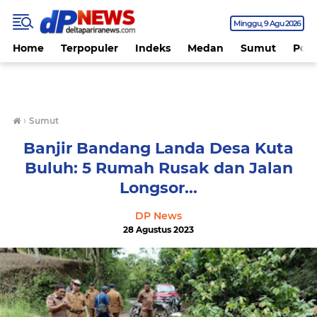
Minggu
9 Agu 2026
Home
Terpopuler
Indeks
Medan
Sumut
Polit
›
Sumut
Banjir Bandang Landa Desa Kuta
Buluh: 5 Rumah Rusak dan Jalan
Longsor...
DP News
28 Agustus 2023