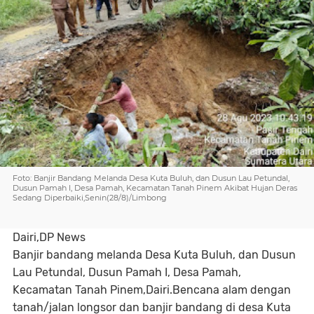
Foto: Banjir Bandang Melanda Desa Kuta Buluh, dan Dusun Lau Petundal,
Dusun Pamah I, Desa Pamah, Kecamatan Tanah Pinem Akibat Hujan Deras
Sedang Diperbaiki,Senin(28/8)/Limbong
Dairi,DP News
Banjir bandang melanda Desa Kuta Buluh, dan Dusun
Lau Petundal, Dusun Pamah I, Desa Pamah,
Kecamatan Tanah Pinem,Dairi.Bencana alam dengan
tanah/jalan longsor dan banjir bandang di desa Kuta