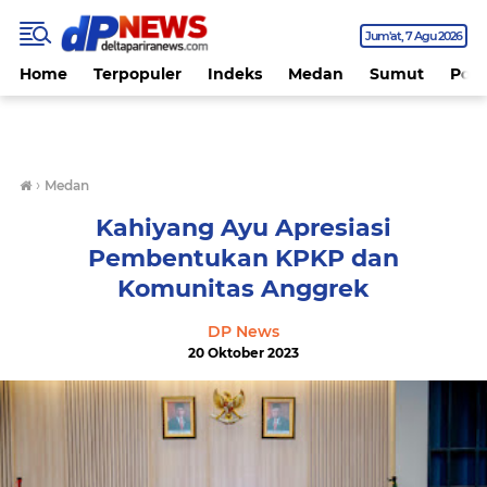
Jum'at
7 Agu 2026
Home
Terpopuler
Indeks
Medan
Sumut
Polit
›
Medan
Kahiyang Ayu Apresiasi
Pembentukan KPKP dan
Komunitas Anggrek
DP News
20 Oktober 2023