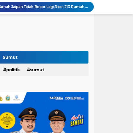
Berkat Program RTLH,Rùmah Jaipah Tidak Bocor Lagi,Rico: 213 Rumah Direnovasi....
an,Lurah AUR Dinonaktifkan...
Rico Jadi Duta Penggerak Ayah Teladan Kota Medan,Plh Sekda Medan Pun Hadir...
Jalan Flamboyan: 36 Kelas,270 Siswa
800 Karateka Forki Bakal Tarung di Open Turnamen Karate Piala Walikota Medan
Pelantikan DHD 45 Sumut,Bobby Ajak Generasi Muda Gelorakan Semangat Juang '45
PD AIJ Intensifkan Pengelolaan 16 Aset,Percetakan dan Videotron Untuk Target PAD Rp500 Juta
am Penghargaan Peringkat II Dari BKN
Sumut
Festival Tao Toba Joujou 2026 di Pangururan,Dimeriahkan Festival Ulos Boruni Raja dan Kopi Para Raja...
politik
sumut
Hari Pertama,128.331 Orang Pendaftar Upacara Peringatan HUT ke-81 Kemerdekaan RI