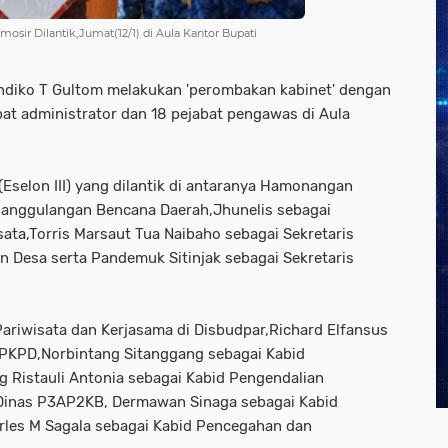
sir Dilantik,Jumat(12/1) di Aula Kantor Bupati
ndiko T Gultom melakukan 'perombakan kabinet' dengan
bat administrator dan 18 pejabat pengawas di Aula
(Eselon III) yang dilantik di antaranya Hamonangan
nanggulangan Bencana Daerah,Jhunelis sebagai
ata,Torris Marsaut Tua Naibaho sebagai Sekretaris
 Desa serta Pandemuk Sitinjak sebagai Sekretaris
ariwisata dan Kerjasama di Disbudpar,Richard Elfansus
BPKPD,Norbintang Sitanggang sebagai Kabid
istauli Antonia sebagai Kabid Pengendalian
Dinas P3AP2KB, Dermawan Sinaga sebagai Kabid
arles M Sagala sebagai Kabid Pencegahan dan