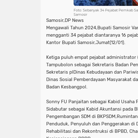
Foto: Sebanyak 34 Pejabat Pemkab Samo
Samosir
Samosir,DP News
Mengawali Tahun 2024,Bupati Samosir Va
mengganti 34 pejabat diantaranya 16 peja
Kantor Bupati Samosir,Jumat(12/01).
Ketiga puluh empat pejabat administrator 
Tampubolon sebagai Sekretaris Badan Pe
Sekretaris plDinas Kebudayaan dan Pariwis
Dinas Sosial Pemberdayaan Masyarakat dan
Badan Kesbangpol.
Sonny FU Panjaitan sebagai Kabid Usaha P
Sidabutar sebagai Kabid Akuntansi pada 
Pengembangan SDM di BKPSDM,Rumintang R
Penduduk, Penyuluh dan Penggerakan di 
Rehabilitasi dan Rekontruksi di BPBD, Ch