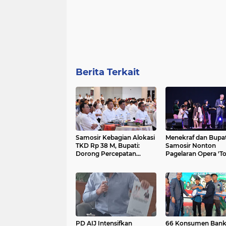
Berita Terkait
Samosir Kebagian Alokasi
Menekraf dan Bupat
TKD Rp 38 M, Bupati:
Samosir Nonton
Dorong Percepatan
Pagelaran Opera 'T
Pembangunan Daerah....
Sian Huta',Vandiko
Usulkan Bangun Op
House
PD AIJ Intensifkan
66 Konsumen Ban