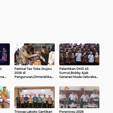
i
Festival Tao Toba Joujou
Pelantikan DHD 45
2026 di
Sumut,Bobby Ajak
ona
Pangururan,Dimeriahkan
Generasi Muda Gelorakan
Festival Ulos Boruni Raja
Semangat Juang '45
era
dan Kopi Para Raja...
k
Triyoga Laksito Gantikan
Porprovsu 2026