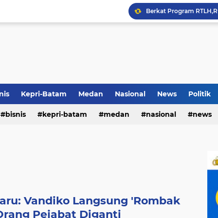
Terkait Dugaan Pengutip
Rico di Sekolah Rakyat 
Pemko Medan Raih Piag
nis
Kepri-Batam
Medan
Nasional
News
Politik
bisnis
kepri-batam
medan
nasional
news
aru: Vandiko Langsung 'Rombak
 Orang Pejabat Diganti