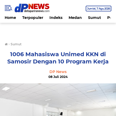
Jum'at
7 Agu 2026
Home
Terpopuler
Indeks
Medan
Sumut
Polit
›
Sumut
1006 Mahasiswa Unimed KKN di
Samosir Dengan 10 Program Kerja
DP News
08 Juli 2024