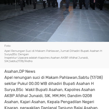
Foto:
Apel Renungan Suci di Makam Pahlawan, Jumat Dihadiri Bupati Asahan H
Surya,BSc Dengan
Inspektur Upacara adalah Kapolres Asahan AKBP Afdhal Junaidi,
SIK,Sabtu(17/8)/Ridho
Asahan,DP News
Apel renungan suci di Makam Pahlawan,Sabtu (17/08)
sekitar Pukul 00.00 WIB dihadiri Bupati Asahan H
Surya,BSc Wakil Bupati Asahan, Kapolres Asahan
AKBP Afdhal Junaidi, SIK, MM,MH, Dandim 0208
Asahan, Kajari Asahan, Kepala Pengadilan Negeri
Kisaran, perwakilan Danlanal Tanjung Balai Asahan,