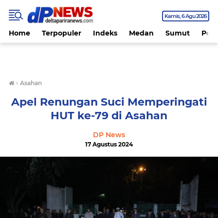
Kamis
6 Agu 2026
Home
Terpopuler
Indeks
Medan
Sumut
Polit
›
Asahan
Apel Renungan Suci Memperingati
HUT ke-79 di Asahan
DP News
17 Agustus 2024