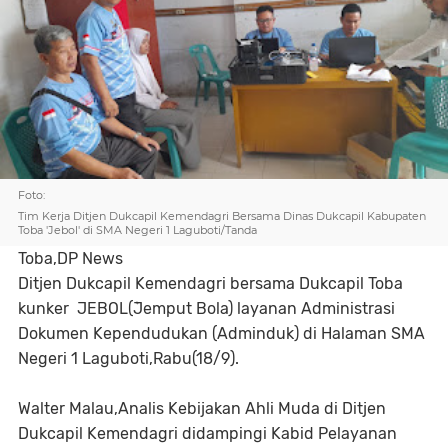
Foto:
Tim Kerja Ditjen Dukcapil Kemendagri Bersama Dinas Dukcapil Kabupaten
Toba 'Jebol' di SMA Negeri 1 Laguboti/Tanda
Toba,DP News
Ditjen Dukcapil Kemendagri bersama Dukcapil Toba
kunker JEBOL(ܰJemput Bola) layanan Administrasi
Dokumen Kependudukan (Adminduk) di Halaman SMA
Negeri 1 Laguboti,Rabu(18/9).
Walter Malau,Analis Kebijakan Ahli Muda di Ditjen
Dukcapil Kemendagri didampingi Kabid Pelayanan