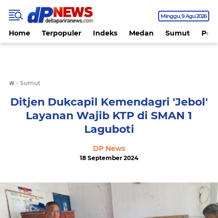
Minggu
9 Agu 2026
Home
Terpopuler
Indeks
Medan
Sumut
Polit
›
Sumut
Ditjen Dukcapil Kemendagri 'Jebol'
Layanan Wajib KTP di SMAN 1
Laguboti
DP News
18 September 2024