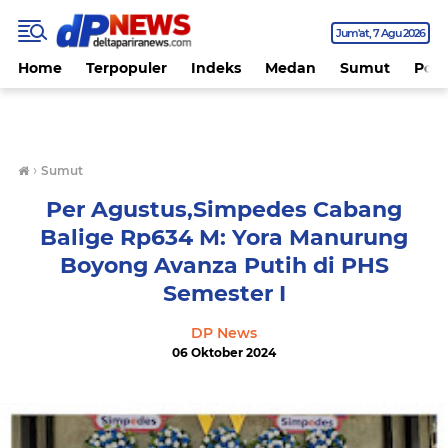
Jum'at
7 Agu 2026
Home
Terpopuler
Indeks
Medan
Sumut
Polit
›
Sumut
Per Agustus,Simpedes Cabang
Balige Rp634 M: Yora Manurung
Boyong Avanza Putih di PHS
Semester I
DP News
06 Oktober 2024