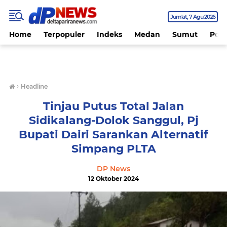
Jum'at
7 Agu 2026
Home
Terpopuler
Indeks
Medan
Sumut
Polit
›
Headline
Tinjau Putus Total Jalan
Sidikalang-Dolok Sanggul, Pj
Bupati Dairi Sarankan Alternatif
Simpang PLTA
DP News
12 Oktober 2024