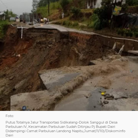
Foto:
Putus Totalnya Jalur Transportasi Sidikalang-Dolok Sanggul di Desa
Parbuluan IV, Kecamatan Parbuluan Sudah Ditinjau Pj Bupati Dairi
Didampingi Camat Parbuluan Landong Napitu,Jumat(11/10)/Diskominfo
Dairi