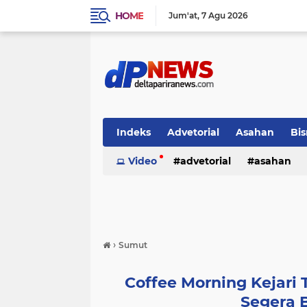
HOME
Jum'at
7 Agu 2026
Indeks
Advetorial
Asahan
Bis
Video
advetorial
asahan
›
Sumut
Coffee Morning Kejari
Segera 