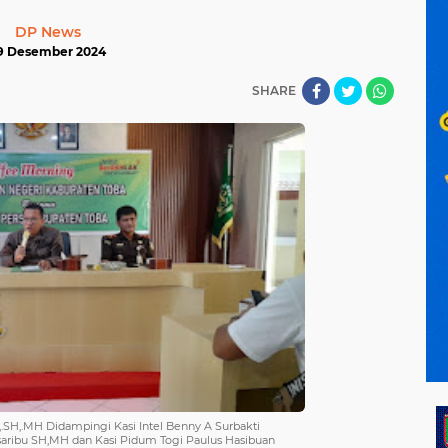
DP News
9 Desember 2024
SHARE
,.SH,.MH Didampingi Kasi Intel Benny A Surbakti
saribu SH,MH dan Kasi Pidum Togi Paulus Hasibuan