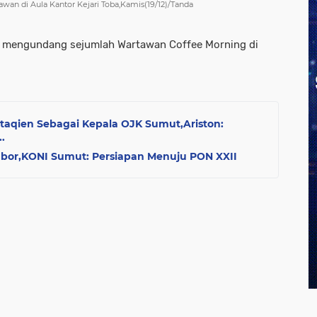
an di Aula Kantor Kejari Toba,Kamis(19/12)/Tanda
ba mengundang sejumlah Wartawan Coffee Morning di
ttaqien Sebagai Kepala OJK Sumut,Ariston:
.
abor,KONI Sumut: Persiapan Menuju PON XXII