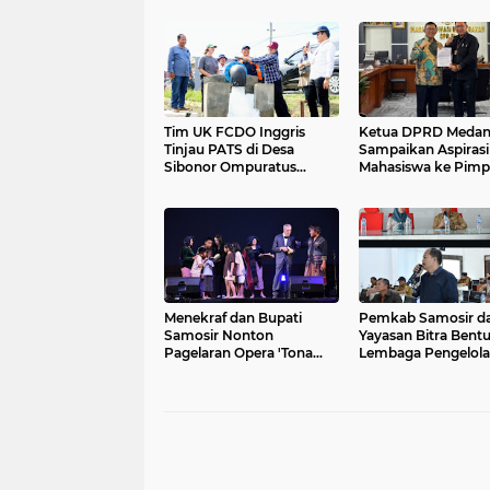
Tim UK FCDO Inggris
Ketua DPRD Meda
Tinjau PATS di Desa
Sampaikan Aspirasi
Sibonor Ompuratus
Mahasiswa ke Pimp
Nainggolan: Petani Bisa
Badan Aspirasi
Tanam Padi 2 Kali
Masyarakat DPR RI
Setahun....
Menekraf dan Bupati
Pemkab Samosir d
Samosir Nonton
Yayasan Bitra Bent
Pagelaran Opera 'Tona
Lembaga Pengelola
Sian Huta',Vandiko
Sibonor Ompu Rat
Usulkan Bangun Opera
House