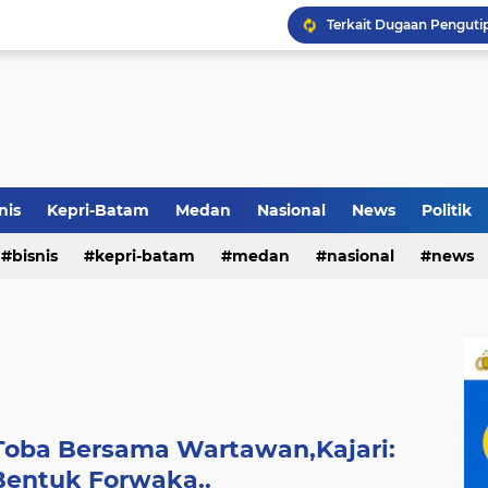
Terkait Dugaan Pengutip
Rico di Sekolah Rakyat 
Airin Gandeng 4 Desaine
nis
Kepri-Batam
Medan
Nasional
News
Politik
bisnis
kepri-batam
medan
nasional
news
 Toba Bersama Wartawan,Kajari:
Bentuk Forwaka..