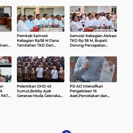
n
Pemkab Samosir
Samosir Kebagian Alokasi
Kebagian Rp38 M Dana
TKD Rp 38 M, Bupati:
inan
Tambahan TKD Dari
Dorong Percepatan
Pemerintah Pusat
Pembangunan Daerah....
an
Pelantikan DHD 45
PD AIJ Intensifkan
uk
Sumut,Bobby Ajak
Pengelolaan 16
 PATS
Generasi Muda Gelorakan
Aset,Percetakan dan
us
Semangat Juang '45
Videotron Untuk Target
PAD Rp500 Juta