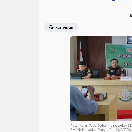
1
komentar
Foto: Kajari Toba Dohar Nainggolan SE
SH,MH,Kacabjari Porsea Freddy VZ Pa