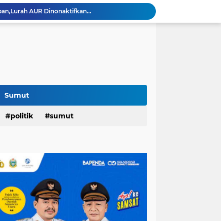
an,Lurah AUR Dinonaktifkan...
Rico Jadi Duta Penggerak Ayah Teladan Kota Medan,Plh Sekda Medan Pun Hadir...
Jalan Flamboyan: 36 Kelas,270 Siswa
800 Karateka Forki Bakal Tarung di Open Turnamen Karate Piala Walikota Medan
Pelantikan DHD 45 Sumut,Bobby Ajak Generasi Muda Gelorakan Semangat Juang '45
PD AIJ Intensifkan Pengelolaan 16 Aset,Percetakan dan Videotron Untuk Target PAD Rp500 Juta
r di Indonesian Fashion Week...
Raker DPRD Medan di Sibolangit,Wong: Kedepankan Pemikiran Kritik dan Inovatif Berbasis Teknologi...
Sumut
Rico Hunjuk Kepala Inspektorat Erfin Fachrur Razi Sebagai Plh Sekda Medan: Mantan Pejabat Sergai...
politik
sumut
Hari Pertama,128.331 Orang Pendaftar Upacara Peringatan HUT ke-81 Kemerdekaan RI