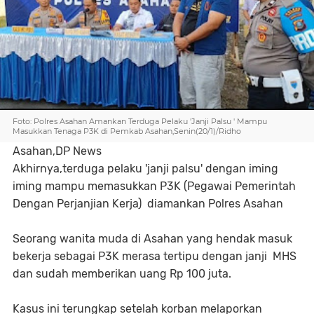
Foto: Polres Asahan Amankan Terduga Pelaku 'Janji Palsu ' Mampu
Masukkan Tenaga P3K di Pemkab Asahan,Senin(20/1)/Ridho
Asahan,DP News
Akhirnya,terduga pelaku 'janji palsu' dengan iming
iming mampu memasukkan P3K (Pegawai Pemerintah
Dengan Perjanjian Kerja) diamankan Polres Asahan
Seorang wanita muda di Asahan yang hendak masuk
bekerja sebagai P3K merasa tertipu dengan janji MHS
dan sudah memberikan uang Rp 100 juta.
Kasus ini terungkap setelah korban melaporkan