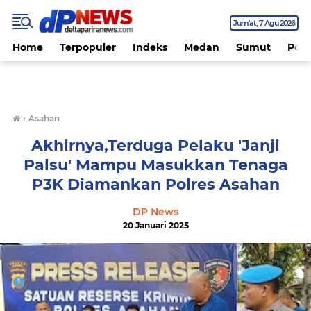
Jum'at
7 Agu 2026
Home
Terpopuler
Indeks
Medan
Sumut
Polit
›
Asahan
Akhirnya,Terduga Pelaku 'Janji
Palsu' Mampu Masukkan Tenaga
P3K Diamankan Polres Asahan
DP News
20 Januari 2025