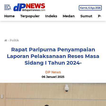
Kamis
6 Agu 2026
Home
Terpopuler
Indeks
Medan
Sumut
Polit
›
Politik
Rapat Paripurna Penyampaian
Laporan Pelaksanaan Reses Masa
Sidang I Tahun 2024-
DP News
06 Januari 2025