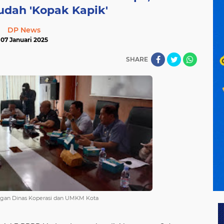
udah 'Kopak Kapik'
DP News
07 Januari 2025
SHARE
gan Dinas Koperasi dan UMKM Kota