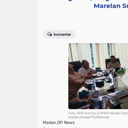
Marelan S
komentar
Foto: RDP Komisi 3 DPRD Medan Den
Medan,Selasa(7/1)/Rahmat
Medan,DP News