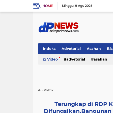
HOME
Minggu
9 Agu 2026
Indeks
Advetorial
Asahan
Bis
Video
advetorial
asahan
›
Politik
Terungkap di RDP 
Difungsikan,Bangunan S