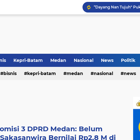
Pemko Medan Raih Piag
Terkait Dugaan Pengutip
Rico di Sekolah Rakyat 
nis
Kepri-Batam
Medan
Nasional
News
Politik
bisnis
kepri-batam
medan
nasional
news
Komisi 3 DPRD Medan: Belum
akasanwira Bernilai Rp2,8 M di