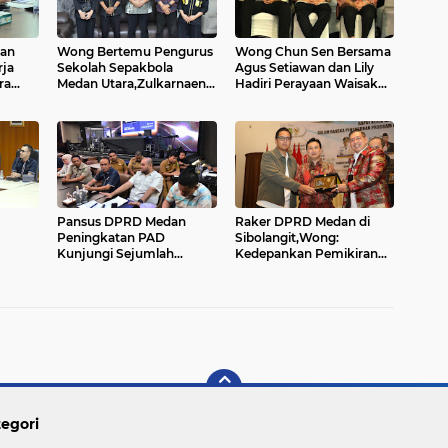
dan
Wong Bertemu Pengurus
Wong Chun Sen Bersama
rja
Sekolah Sepakbola
Agus Setiawan dan Lily
ra
Medan Utara,Zulkarnaen
Hadiri Perayaan Waisak
Menerima Sema FKM
2026
UISU....
Pansus DPRD Medan
Raker DPRD Medan di
Peningkatan PAD
Sibolangit,Wong:
Kunjungi Sejumlah
Kedepankan Pemikiran
Tempat Hiburan...
Kritik dan Inovatif
ensif
Berbasis Teknologi...
egori