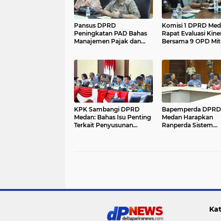
Pansus DPRD
Komisi 1 DPRD Me
Peningkatan PAD Bahas
Rapat Evaluasi Kine
Manajemen Pajak dan
Bersama 9 OPD Mit
Retribusi Daerah di
Kerja....
Bapenda Medan....
KPK Sambangi DPRD
Bapemperda DPRD
Medan: Bahas Isu Penting
Medan Harapkan
Terkait Penyusunan
Ranperda Sistem
APBD dan Pengadaan
Kesehatan Cakup
Barang Jasa....
Pelayanan Kompreh
dan Aplikatif...
Kat