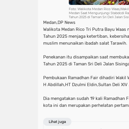
Foto: Walikota Medan Rico Waas,Waki
Medan Saat Mengunjungi Stabdcdi Ram
Tahun 2025 di Taman Sri Deli Jalan S
Medan,DP News
Walikota Medan Rico Tri Putra Bayu Waas
Tahun 2025 menjaga ketertiban, kebersiha
muslim menunaikan ibadah salat Tarawih.
Penekanan itu disampaikan saat membuka 
Tahun 2025 di Taman Sri Deli Jalan Sisin
Pembukaan Ramadhan Fair dihadiri Wakil 
H Abdillah,HT Dzulmi Eldin,Sultan Deli XI
Dia mengatakan sudah 19 kali Ramadhan F
kota ini dan merupakan perhelatan pertama
Lihat juga