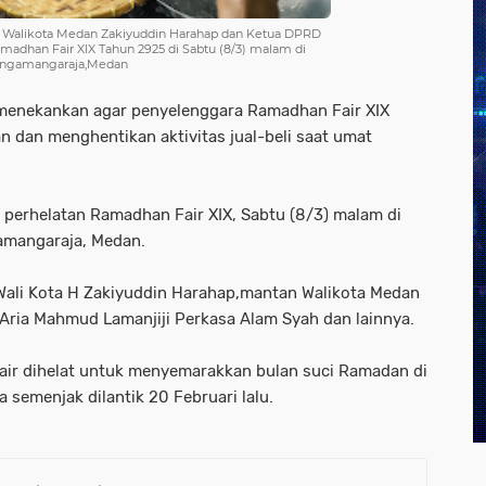
l Walikota Medan Zakiyuddin Harahap dan Ketua DPRD
adhan Fair XIX Tahun 2925 di Sabtu (8/3) malam di
isingamangaraja,Medan
 menekankan agar penyelenggara Ramadhan Fair XIX
n dan menghentikan aktivitas jual-beli saat umat
perhelatan Ramadhan Fair XIX, Sabtu (8/3) malam di
gamangaraja, Medan.
Wali Kota H Zakiyuddin Harahap,mantan Walikota Medan
V Aria Mahmud Lamanjiji Perkasa Alam Syah dan lainnya.
air dihelat untuk menyemarakkan bulan suci Ramadan di
 semenjak dilantik 20 Februari lalu.