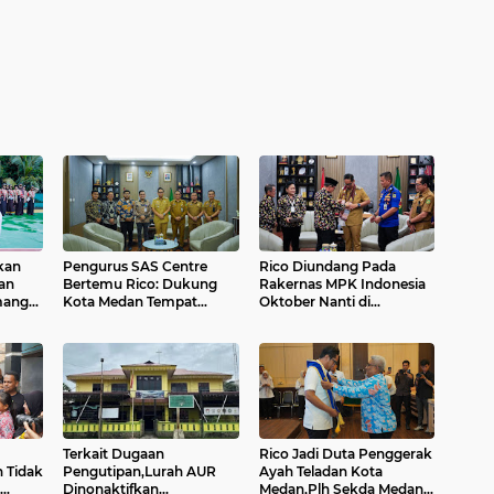
kan
Pengurus SAS Centre
Rico Diundang Pada
an
Bertemu Rico: Dukung
Rakernas MPK Indonesia
angat
Kota Medan Tempat
Oktober Nanti di
..
Silaturahmi Anak Bangsa
Tarutung
Oktober Nanti....
Terkait Dugaan
Rico Jadi Duta Penggerak
 Tidak
Pengutipan,Lurah AUR
Ayah Teladan Kota
Dinonaktifkan...
Medan,Plh Sekda Medan