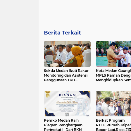
Berita Terkait
Sekda Medan Ikuti Rakor
Kota Medan Gaung
Monitoring dan Asistensi
MPLS Ramah Deng
Penggunaan TKD
Menghidupkan Sem
Tambahan
Rukun Sama Teman.
Pemko Medan Raih
Berkat Program
Piagam Penghargaan
RTLH,Rùmah Jaipah
Peringkat II Dari BKN
Bocor Lagi,Rico: 213