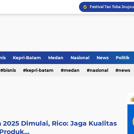
Terkait Dugaan Pengutip
Rico di Sekolah Rakyat 
nis
Kepri-Batam
Medan
Nasional
News
Politik
bisnis
kepri-batam
medan
nasional
news
Pemko Medan Raih Piag
2025 Dimulai, Rico: Jaga Kualitas
Produk...