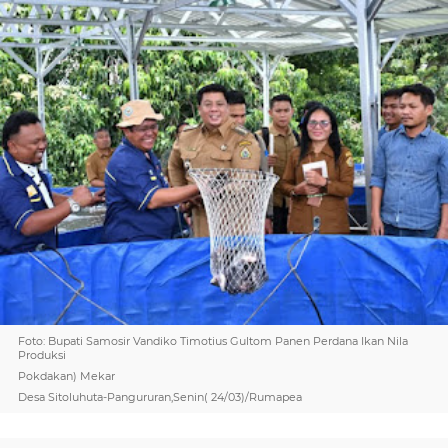
Foto: Bupati Samosir Vandiko Timotius Gultom Panen Perdana Ikan Nila
Produksi
Pokdakan) Mekar
Desa Sitoluhuta-Pangururan,Senin( 24/03)/Rumapea