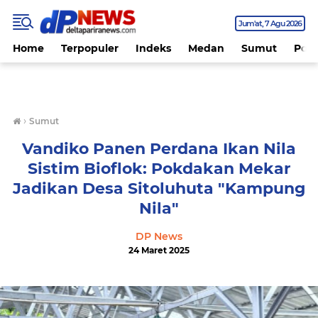
Jum'at
7 Agu 2026
Home
Terpopuler
Indeks
Medan
Sumut
Polit
›
Sumut
Vandiko Panen Perdana Ikan Nila
Sistim Bioflok: Pokdakan Mekar
Jadikan Desa Sitoluhuta "Kampung
Nila"
DP News
24 Maret 2025