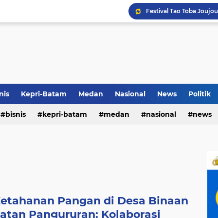
Terkait Dugaan Pengutip
Rico di Sekolah Rakyat 
nis
Kepri-Batam
Medan
Nasional
News
Politik
Pemko Medan Raih Piag
bisnis
kepri-batam
medan
nasional
news
etahanan Pangan di Desa Binaan
tan Pangururan: Kolaborasi