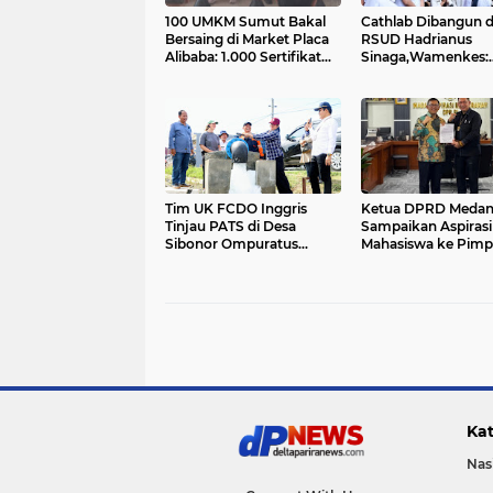
100 UMKM Sumut Bakal
Cathlab Dibangun d
Bersaing di Market Placa
RSUD Hadrianus
Alibaba: 1.000 Sertifikat
Sinaga,Wamenkes:
Halal Gratis....
Penderita Penyakit
Jantung Tidak Perl
Berobat Keluar Samo
Tim UK FCDO Inggris
Ketua DPRD Meda
Tinjau PATS di Desa
Sampaikan Aspirasi
Sibonor Ompuratus
Mahasiswa ke Pimp
Nainggolan: Petani Bisa
Badan Aspirasi
Tanam Padi 2 Kali
Masyarakat DPR RI
Setahun....
Kat
Nas