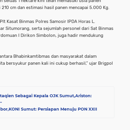
 seluas 1 hektare kini telah memasuki usia panen
 210 cm dan estimasi hasil panen mencapai 5.000 Kg.
 Plt Kasat Binmas Polres Samosir IPDA Horas L.
ar Situmorang, serta sejumlah personel dari Sat Binmas
rdomuan I Dirikon Simbolon, juga hadir mendukung
ik antara Bhabinkamtibmas dan masyarakat dalam
bersyukur panen kali ini cukup berhasil,” ujar Brigpol
ttaqien Sebagai Kepala OJK Sumut,Ariston:
.
abor,KONI Sumut: Persiapan Menuju PON XXII