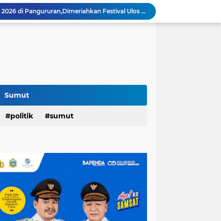
Festival Tao Toba Joujou 2026 di Pangururan,Dimeriahkan Festival Ulos Boruni Raja dan Kopi Para Raja...
Hari Pertama,128.331 Orang Pendaftar Upacara Peringatan HUT ke-81 Kemerdekaan RI
Berkat Program RTLH,Rùmah Jaipah Tidak Bocor Lagi,Rico: 213 Rumah Direnovasi....
an,Lurah AUR Dinonaktifkan...
Rico Jadi Duta Penggerak Ayah Teladan Kota Medan,Plh Sekda Medan Pun Hadir...
Jalan Flamboyan: 36 Kelas,270 Siswa
800 Karateka Forki Bakal Tarung di Open Turnamen Karate Piala Walikota Medan
Pelantikan DHD 45 Sumut,Bobby Ajak Generasi Muda Gelorakan Semangat Juang '45
Sumut
PD AIJ Intensifkan Pengelolaan 16 Aset,Percetakan dan Videotron Untuk Target PAD Rp500 Juta
am Penghargaan Peringkat II Dari BKN
politik
sumut