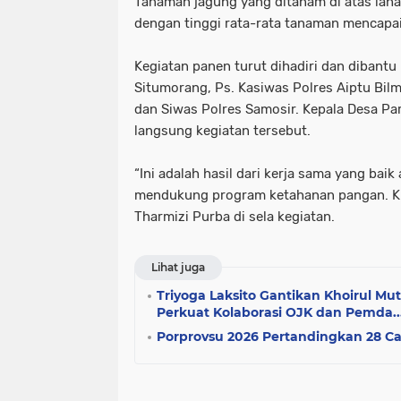
Tanaman jagung yang ditanam di atas lahan
dengan tinggi rata-rata tanaman mencapai
Kegiatan panen turut dihadiri dan dibantu
Situmorang, Ps. Kasiwas Polres Aiptu Bilm
dan Siwas Polres Samosir. Kepala Desa Pa
langsung kegiatan tersebut.
“Ini adalah hasil dari kerja sama yang ba
mendukung program ketahanan pangan. Kita 
Tharmizi Purba di sela kegiatan.
Lihat juga
Triyoga Laksito Gantikan Khoirul Mu
Perkuat Kolaborasi OJK dan Pemda...
Porprovsu 2026 Pertandingkan 28 C