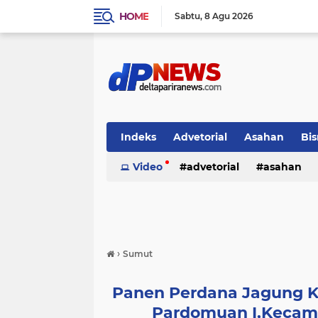
HOME
Sabtu
8 Agu 2026
Indeks
Advetorial
Asahan
Bis
Video
advetorial
asahan
›
Sumut
Panen Perdana Jagung K
Pardomuan I,Kecama