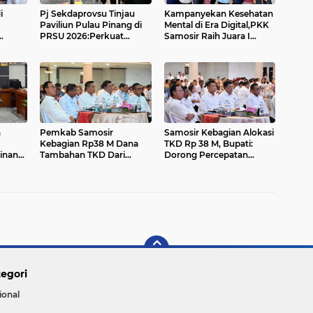
i
Pj Sekdaprovsu Tinjau
Kampanyekan Kesehatan
Paviliun Pulau Pinang di
Mental di Era Digital,PKK
PRSU 2026:Perkuat
Samosir Raih Juara I
Kolaborasi Perdagangan,
Lomba Vlog Nasional....
u
Pariwisata dan Investasi
sir...
n
Pemkab Samosir
Samosir Kebagian Alokasi
Kebagian Rp38 M Dana
TKD Rp 38 M, Bupati:
inan
Tambahan TKD Dari
Dorong Percepatan
Pemerintah Pusat
Pembangunan Daerah....
egori
ional