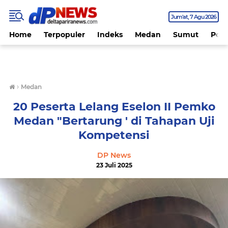
Jum'at
7 Agu 2026
Home
Terpopuler
Indeks
Medan
Sumut
Polit
›
Medan
20 Peserta Lelang Eselon II Pemko
Medan "Bertarung ' di Tahapan Uji
Kompetensi
DP News
23 Juli 2025