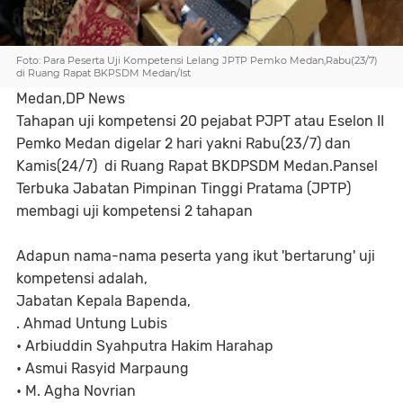
Foto: Para Peserta Uji Kompetensi Lelang JPTP Pemko Medan,Rabu(23/7)
di Ruang Rapat BKPSDM Medan/Ist
Medan,DP News
Tahapan uji kompetensi 20 pejabat PJPT atau Eselon II
Pemko Medan digelar 2 hari yakni Rabu(23/7) dan
Kamis(24/7) di Ruang Rapat BKDPSDM Medan.Pansel
Terbuka Jabatan Pimpinan Tinggi Pratama (JPTP)
membagi uji kompetensi 2 tahapan
Adapun nama-nama peserta yang ikut 'bertarung' uji
kompetensi adalah,
Jabatan Kepala Bapenda,
. Ahmad Untung Lubis
• Arbiuddin Syahputra Hakim Harahap
• Asmui Rasyid Marpaung
• M. Agha Novrian