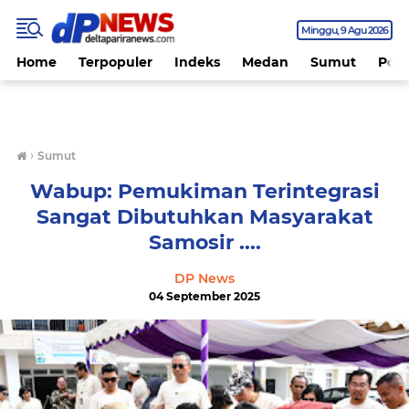
Minggu
9 Agu 2026
Home
Terpopuler
Indeks
Medan
Sumut
Polit
›
Sumut
Wabup: Pemukiman Terintegrasi
Sangat Dibutuhkan Masyarakat
Samosir ....
DP News
04 September 2025