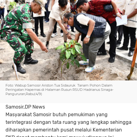
Foto: Wabup Samosir Ariston Tua Sidauruk Tanam Pohon Dalam
Peringatan Hapernas di Halaman Rusun RSUD Hadrianus Sinaga-
Pangururan,Rabu(4/9)
Samosir,DP News
Masyarakat Samosir butuh pemukiman yang
terintegrasi dengan tata ruang yang lengkap sehingga
diharapkan pemerintah pusat melalui Kementerian