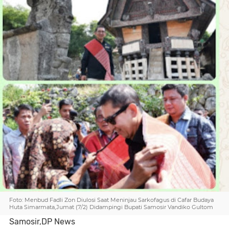
Foto: Menbud Fadli Zon Diulosi Saat Meninjau Sarkofagus di Cafar Budaya
Huta Simarmata,Jumat (7/2) Didampingi Bupati Samosir Vandiko Gultom
Samosir,DP News