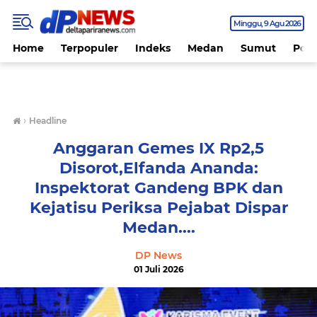
Minggu
9 Agu 2026
Home
Terpopuler
Indeks
Medan
Sumut
Polit
›
Headline
Anggaran Gemes IX Rp2,5
Disorot,Elfanda Ananda:
Inspektorat Gandeng BPK dan
Kejatisu Periksa Pejabat Dispar
Medan....
DP News
01 Juli 2026