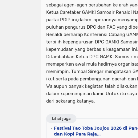
sebagai agen-agen perubahan ke arah yang 
Ketua Caretaker GAMKI Samosir Renaldi N
partai PDIP ini,dalam laporannya menyamp
puluhan pengurus DPC dan PAC yang diben
Renaldi berharap Konferensi Cabang GAMKI
terpilih kepengurusan DPC GAMKI Samosi
kepemudaan yang berbasis keagamaan ini
Ditambahkan Ketua DPC GAMKI Samosir mas
memaparkan awal mula hadirnya organisasi
memimpin, Tumpal Siregar mengatakan GA
ikut serta pada pembangunan daerah dan k
Walaupun banyak kegiatan telah dilakuk
dalam kepemimpinan kami. Untuk itu saya 
dari sekarang,katanya.
Lihat juga
Festival Tao Toba Joujou 2026 di Pa
dan Kopi Para Raja...