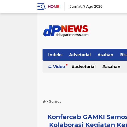
HOME
Jum'at
7 Agu 2026
Indeks
Advetorial
Asahan
Bis
Video
advetorial
asahan
›
Sumut
Konfercab GAMKI Samosi
Kolaborasi Kegiatan 