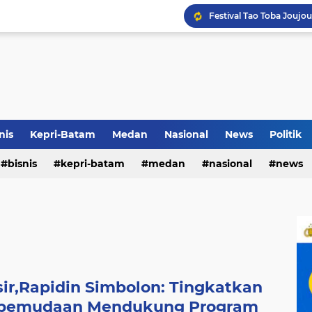
Terkait Dugaan Pengutip
Rico di Sekolah Rakyat 
nis
Kepri-Batam
Medan
Nasional
News
Politik
Pemko Medan Raih Piag
bisnis
kepri-batam
medan
nasional
news
r,Rapidin Simbolon: Tingkatkan
Kepemudaan Mendukung Program