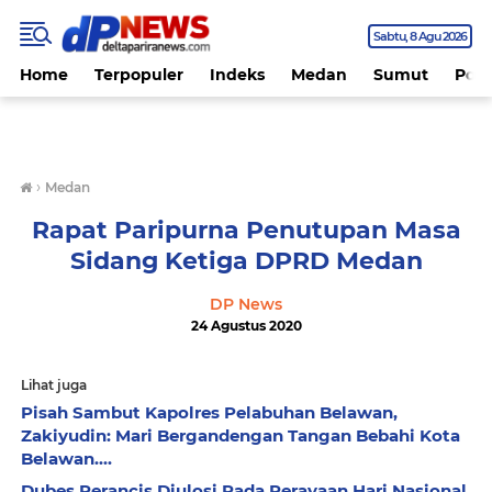
Sabtu
8 Agu 2026
Home
Terpopuler
Indeks
Medan
Sumut
Polit
›
Medan
Rapat Paripurna Penutupan Masa
Sidang Ketiga DPRD Medan
DP News
24 Agustus 2020
Lihat juga
Pisah Sambut Kapolres Pelabuhan Belawan,
Zakiyudin: Mari Bergandengan Tangan Bebahi Kota
Belawan....
Dubes Perancis Diulosi Pada Perayaan Hari Nasional