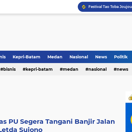
Terkait Dugaan Pengutip
Rico di Sekolah Rakyat 
nis
Kepri-Batam
Medan
Nasional
News
Politik
bisnis
kepri-batam
medan
nasional
news
Pemko Medan Raih Piag
s PU Segera Tangani Banjir Jalan
 Letda Sujono