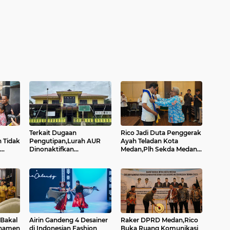
Terkait Dugaan
Rico Jadi Duta Penggerak
 Tidak
Pengutipan,Lurah AUR
Ayah Teladan Kota
Dinonaktifkan...
Medan,Plh Sekda Medan
.
Pun Hadir...
 Bakal
Airin Gandeng 4 Desainer
Raker DPRD Medan,Rico
rnamen
di Indonesian Fashion
Buka Ruang Komunikasi