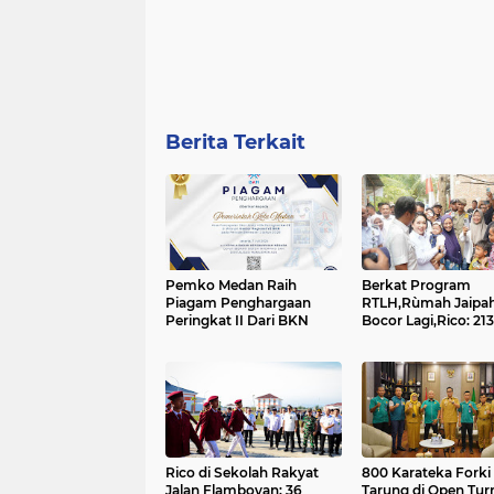
Berita Terkait
Pemko Medan Raih
Berkat Program
Piagam Penghargaan
RTLH,Rùmah Jaipah
Peringkat II Dari BKN
Bocor Lagi,Rico: 213
Rumah Direnovasi...
Rico di Sekolah Rakyat
800 Karateka Forki
Jalan Flamboyan: 36
Tarung di Open Tu