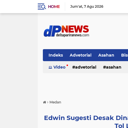
HOME
Jum'at
7 Agu 2026
Indeks
Advetorial
Asahan
Bis
Video
advetorial
asahan
›
Medan
Edwin Sugesti Desak Dina
Tol