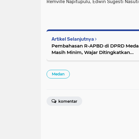
Remville Napitupulu, Edwin Sugesti Nasut
Artikel Selanjutnya
Pembahasan R-APBD di DPRD Medan: Anggaran Dinas Pertanian dan Peter
Masih Minim, Wajar Ditingkatkan...
Medan
komentar