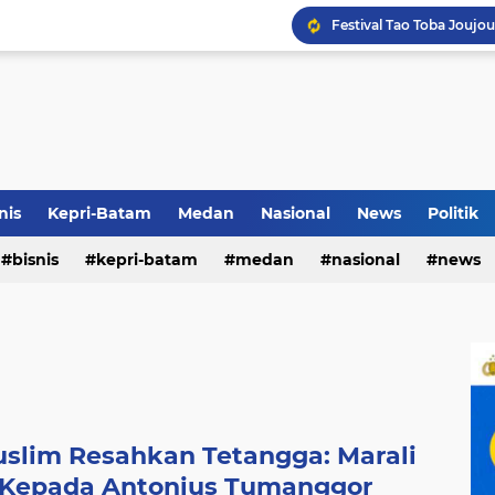
Terkait Dugaan Pengutip
Rico di Sekolah Rakyat 
nis
Kepri-Batam
Medan
Nasional
News
Politik
bisnis
kepri-batam
medan
nasional
news
Pemko Medan Raih Piag
uslim Resahkan Tetangga: Marali
 Kepada Antonius Tumanggor