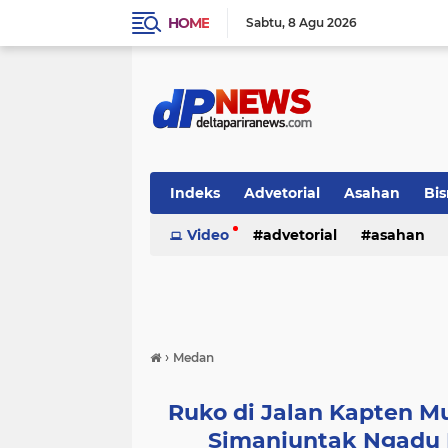
HOME
Sabtu
8 Agu 2026
Indeks
Advetorial
Asahan
Bis
Video
advetorial
asahan
›
Medan
Ruko di Jalan Kapten M
Simanjuntak Ngadu