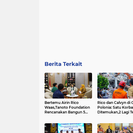
Berita Terkait
Bertemu Airin Rico
Rico dan Calvyn di Grand
Waas,Tanoto Foundation
Polonia: Satu Korb
Rencanakan Bangun 5
Ditemukan,2 Lagi Terus
Rumah Sigap di Kota
Dicari....
Medan....