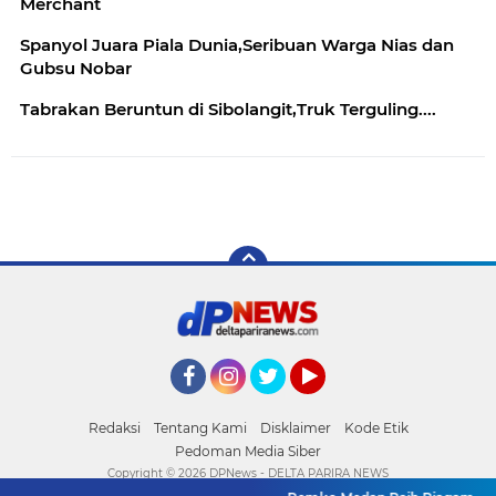
Merchant
Spanyol Juara Piala Dunia,Seribuan Warga Nias dan
Gubsu Nobar
Tabrakan Beruntun di Sibolangit,Truk Terguling....
Facebook
Instagram
Twitter
YouTube
Redaksi
Tentang Kami
Disklaimer
Kode Etik
Pedoman Media Siber
Copyright ©
2026 DPNews - DELTA PARIRA NEWS