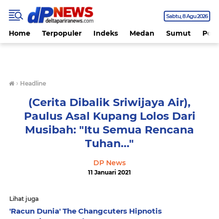
Sabtu
8 Agu 2026
Home
Terpopuler
Indeks
Medan
Sumut
Polit
›
Headline
(Cerita Dibalik Sriwijaya Air),
Paulus Asal Kupang Lolos Dari
Musibah: "Itu Semua Rencana
Tuhan..."
DP News
11 Januari 2021
Lihat juga
'Racun Dunia' The Changcuters Hipnotis