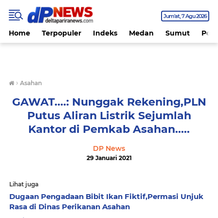
Jum'at
7 Agu 2026
Home
Terpopuler
Indeks
Medan
Sumut
Polit
›
Asahan
GAWAT....: Nunggak Rekening,PLN
Putus Aliran Listrik Sejumlah
Kantor di Pemkab Asahan.....
DP News
29 Januari 2021
Lihat juga
Dugaan Pengadaan Bibit Ikan Fiktif,Permasi Unjuk
Rasa di Dinas Perikanan Asahan