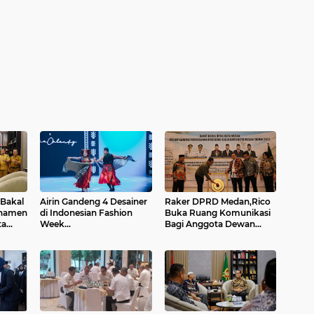
 Bakal
Airin Gandeng 4 Desainer
Raker DPRD Medan,Rico
rnamen
di Indonesian Fashion
Buka Ruang Komunikasi
ta
Week...
Bagi Anggota Dewan...