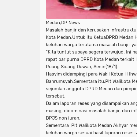
Medan,DP News
Masalah banjir dan kerusakan infrastrukt
Kota Medan.Untuk itu,KetuaDPRD Medan H
keluhan warga terutama masalah banjir y
“Kita tuntut supaya segera terwujud. Ini h
rapat paripurna DPRD Kota Medan terkait 
Ruang Sidang Dewan, Senin(18/1).
Hasyim didampingi para Wakil Ketua H Ihw
Bahrumsyah.Sementara itu,Plt Walikota M
sejumlah anggota DPRD Medan dan pimpin
tersebut.
Dalam laporan reses yang disampaikan an
masing, didominasi masalah banjir, dan in
BPJS non iuran.
Sementara Plt Walikota Medan Akhyar men
keluhan warga sesuai hasil laporan reses