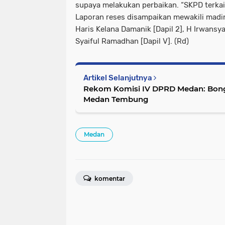
supaya melakukan perbaikan. “SKPD terkait
Laporan reses disampaikan mewakili madin
Haris Kelana Damanik [Dapil 2], H Irwansy
Syaiful Ramadhan [Dapil V]. (Rd)
Artikel Selanjutnya
Rekom Komisi IV DPRD Medan: Bongk
Medan Tembung
Medan
komentar