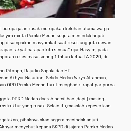
ur berupa jalan rusak merupakan keluhan utama warga
asyim minta Pemko Medan segera menindaklanjuti
ang disampaikan masyarakat saat reses anggota dewan.
arapan rakyat harapan kita semua,” ujar Hasyim, pada
laporan reses masa sidang 1 Tahun kefua TA 2020, di
an Ritonga, Rajudin Sagala dan HT
edan Akhyar Nasution, Sekda Medan Wirya Alrahman,
an OPD Pemko Medan turut menghadiri rapat paripurna
ggota DPRD Medan daerah pemilihan [dapil] masing-
frastruktur yang rusak. Selain itu,masalah kepesertaan
gatakan, pihaknya akan segera menindaklanjuti
. Akhyar menyebut kepada SKPD di jajaran Pemko Medan