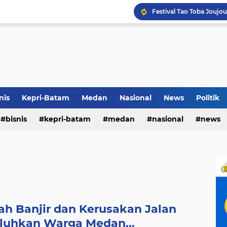
Terkait Dugaan Pengutip
Rico di Sekolah Rakyat 
nis
Kepri-Batam
Medan
Nasional
News
Politik
bisnis
kepri-batam
medan
nasional
news
Pemko Medan Raih Piag
ah Banjir dan Kerusakan Jalan
luhkan Warga Medan...