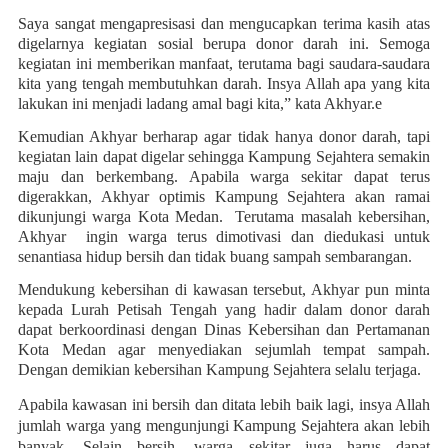
Saya sangat mengapresisasi dan mengucapkan terima kasih atas
digelarnya kegiatan sosial berupa donor darah ini. Semoga
kegiatan ini memberikan manfaat, terutama bagi saudara-saudara
kita yang tengah membutuhkan darah. Insya Allah apa yang kita
lakukan ini menjadi ladang amal bagi kita,” kata Akhyar.
e
Kemudian Akhyar berharap agar tidak hanya donor darah, tapi
kegiatan lain dapat digelar sehingga Kampung Sejahtera semakin
maju dan berkembang. Apabila warga sekitar dapat terus
digerakkan, Akhyar optimis Kampung Sejahtera akan ramai
dikunjungi warga Kota Medan. Terutama masalah kebersihan,
Akhyar ingin warga terus dimotivasi dan diedukasi untuk
senantiasa hidup bersih dan tidak buang sampah sembarangan.
Mendukung kebersihan di kawasan tersebut, Akhyar pun minta
kepada Lurah Petisah Tengah yang hadir dalam donor darah
dapat berkoordinasi dengan Dinas Kebersihan dan Pertamanan
Kota Medan agar menyediakan sejumlah tempat sampah.
Dengan demikian kebersihan Kampung Sejahtera selalu terjaga.
Apabila kawasan ini bersih dan ditata lebih baik lagi, insya Allah
jumlah warga yang mengunjungi Kampung Sejahtera akan lebih
banyak. Selain bersih, warga sekitar juga harus dapat