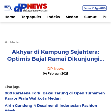
Senin
10 Agu 2026
Home
Terpopuler
Indeks
Medan
Sumut
Polit
›
Medan
Akhyar di Kampung Sejahtera:
Optimis Bajal Ramai Dikunjungi...
DP News
04 Februari 2021
Lihat juga
800 Karateka Forki Bakal Tarung di Open Turnamen
Karate Piala Walikota Medan
Airin Gandeng 4 Desainer di Indonesian Fashion
Week...