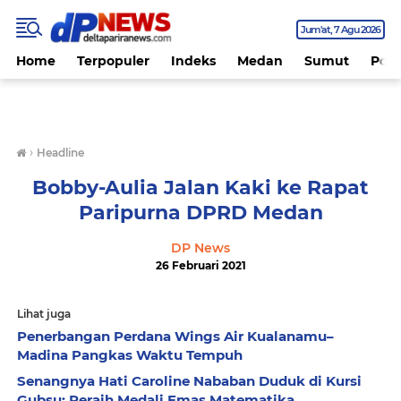
Jum'at
7 Agu 2026
Home
Terpopuler
Indeks
Medan
Sumut
Polit
›
Headline
Bobby-Aulia Jalan Kaki ke Rapat
Paripurna DPRD Medan
DP News
26 Februari 2021
Lihat juga
Penerbangan Perdana Wings Air Kualanamu–
Madina Pangkas Waktu Tempuh
Senangnya Hati Caroline Nababan Duduk di Kursi
Gubsu: Peraih Medali Emas Matematika