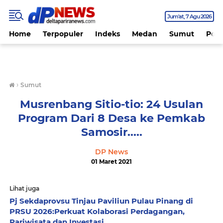
Jum'at
7 Agu 2026
Home
Terpopuler
Indeks
Medan
Sumut
Polit
›
Sumut
Musrenbang Sitio-tio: 24 Usulan
Program Dari 8 Desa ke Pemkab
Samosir.....
DP News
01 Maret 2021
Lihat juga
Pj Sekdaprovsu Tinjau Paviliun Pulau Pinang di
PRSU 2026:Perkuat Kolaborasi Perdagangan,
Pariwisata dan Investasi