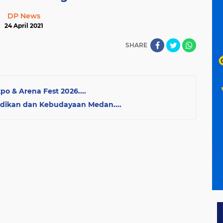
DP News
24 April 2021
SHARE
o & Arena Fest 2026....
idikan dan Kebudayaan Medan....