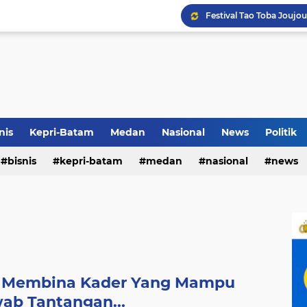
Terkait Dugaan Pengutip
Rico di Sekolah Rakyat 
nis
Kepri-Batam
Medan
Nasional
News
Politik
bisnis
kepri-batam
medan
nasional
news
Pemko Medan Raih Piag
 Membina Kader Yang Mampu
ab Tantangan...