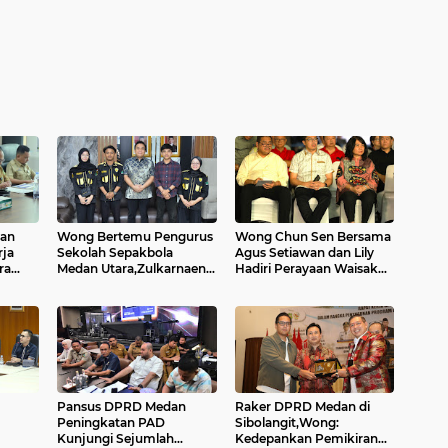
dan
Wong Bertemu Pengurus
Wong Chun Sen Bersama
rja
Sekolah Sepakbola
Agus Setiawan dan Lily
ra
Medan Utara,Zulkarnaen
Hadiri Perayaan Waisak
Menerima Sema FKM
2026
UISU....
Pansus DPRD Medan
Raker DPRD Medan di
Peningkatan PAD
Sibolangit,Wong:
Kunjungi Sejumlah
Kedepankan Pemikiran