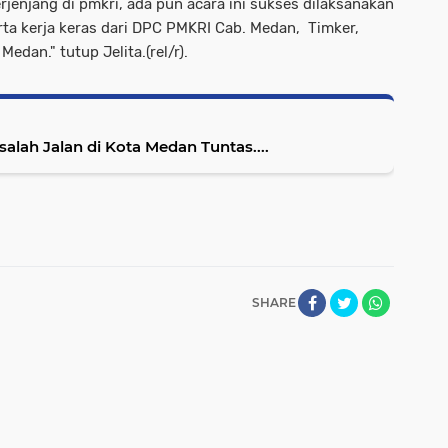
jenjang di pmkri, ada pun acara ini sukses dilaksanakan
rta kerja keras dari DPC PMKRI Cab. Medan, Timker,
dan." tutup Jelita.(rel/r).
lah Jalan di Kota Medan Tuntas....
SHARE