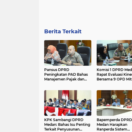
Berita Terkait
Pansus DPRD
Komisi 1 DPRD Me
Peningkatan PAD Bahas
Rapat Evaluasi Kine
Manajemen Pajak dan
Bersama 9 OPD Mit
Retribusi Daerah di
Kerja....
Bapenda Medan....
KPK Sambangi DPRD
Bapemperda DPRD
Medan: Bahas Isu Penting
Medan Harapkan
Terkait Penyusunan
Ranperda Sistem