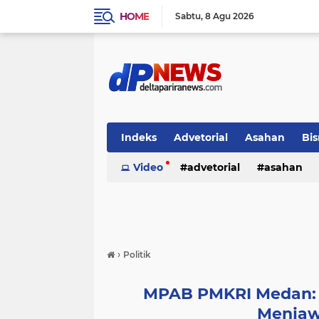
HOME
Sabtu
8 Agu 2026
Indeks
Advetorial
Asahan
Bis
Video
advetorial
asahan
›
Politik
MPAB PMKRI Medan:
Menjaw