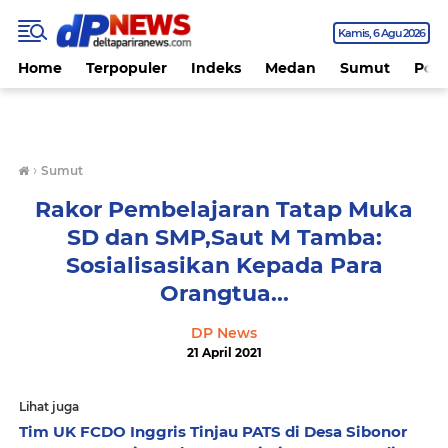
Kamis
6 Agu 2026
Home
Terpopuler
Indeks
Medan
Sumut
Polit
›
Sumut
Rakor Pembelajaran Tatap Muka
SD dan SMP,Saut M Tamba:
Sosialisasikan Kepada Para
Orangtua...
DP News
21 April 2021
Lihat juga
Tim UK FCDO Inggris Tinjau PATS di Desa Sibonor