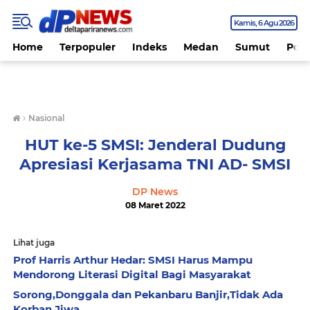
Kamis
6 Agu 2026
Home
Terpopuler
Indeks
Medan
Sumut
Polit
›
Nasional
HUT ke-5 SMSI: Jenderal Dudung
Apresiasi Kerjasama TNI AD- SMSI
DP News
08 Maret 2022
Lihat juga
Prof Harris Arthur Hedar: SMSI Harus Mampu
Mendorong Literasi Digital Bagi Masyarakat
Sorong,Donggala dan Pekanbaru Banjir,Tidak Ada
Korban Jiwa