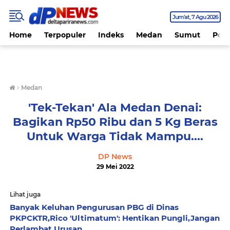
Jum'at
7 Agu 2026
Home
Terpopuler
Indeks
Medan
Sumut
Polit
›
Medan
'Tek-Tekan' Ala Medan Denai:
Bagikan Rp50 Ribu dan 5 Kg Beras
Untuk Warga Tidak Mampu....
DP News
29 Mei 2022
Lihat juga
Banyak Keluhan Pengurusan PBG di Dinas
PKPCKTR,Rico 'Ultimatum': Hentikan Pungli,Jangan
Perlambat Urusan...